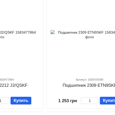
1583477864
Артикул: 1583478398
2212 J2/QSKF
Подшипник 2309 ETN9SK
Купить
Купи
1 253 грн