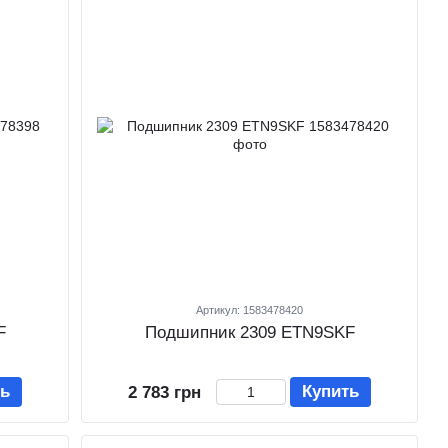
Артикул: 1583478420
F
Подшипник 2309 ETN9SKF
ть
Купить
2 783 грн