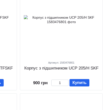
Артикул: 1583476801
 TFSKF
Корпус з підшипником UCP 205/H SKF
ь
Купить
900 грн