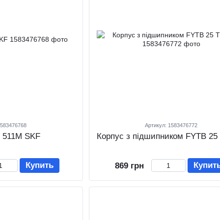
1583476768
Артикул: 1583476772
Y 511M SKF
Корпус з підшипником FYTB 25
Купить
Купит
869 грн