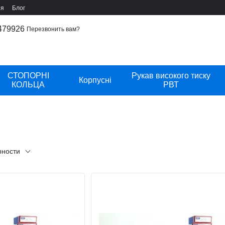
ия
Блог
479926
Перезвонить вам?
СТОПОРНІ
Рукав високого тиску
Корпусні
КОЛЬЦА
РВТ
рности