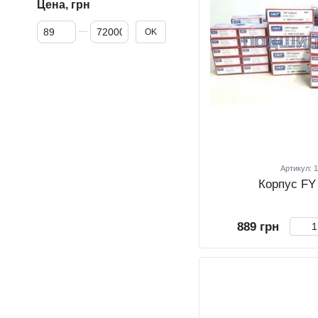
Цена, грн
От Цена, грн
До Цена, грн
OK
Артикул: 
Корпус FY
889 грн