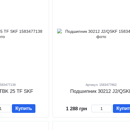
1583477138
Артикул: 1583477862
TBK 25 TF SKF
Подшипник 30212 J2/QSK
Купить
Купи
1 288 грн