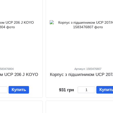
1583476804
Артикул: 1583476807
ом UCP 206 J KOYO
Корпус з підшипником UCP 207
Купить
Купит
931 грн