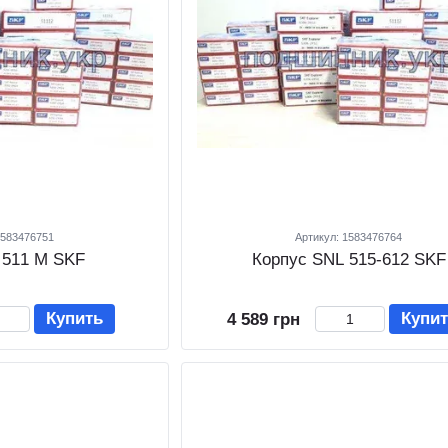
1583476751
Артикул: 1583476764
 511 M SKF
Корпус SNL 515-612 SKF
Купить
Купи
4 589 грн