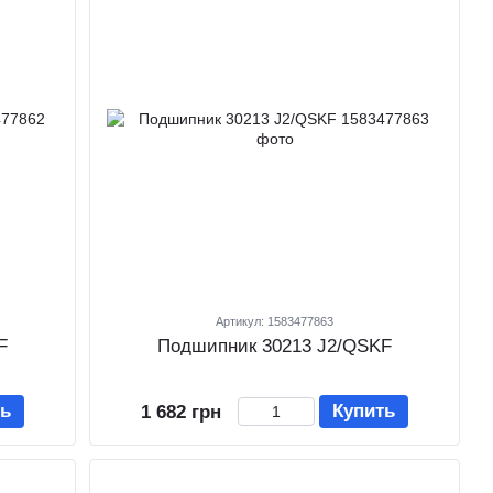
Артикул: 1583477863
F
Подшипник 30213 J2/QSKF
ть
Купить
1 682 грн