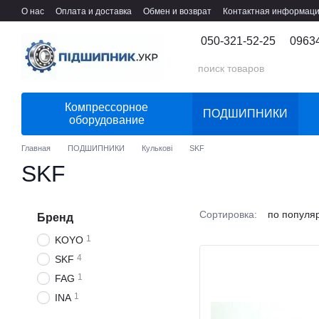
Перейти к основному контенту
О нас
Оплата и доставка
Обмен и возврат
Контактная информац
050-321-52-25
0963
Компрессорное
ПОДШИПНИКИ
оборудование
Главная
ПОДШИПНИКИ
Кулькові
SKF
SKF
Сортировка:
по популя
Бренд
1
KOYO
4
SKF
1
FAG
1
INA