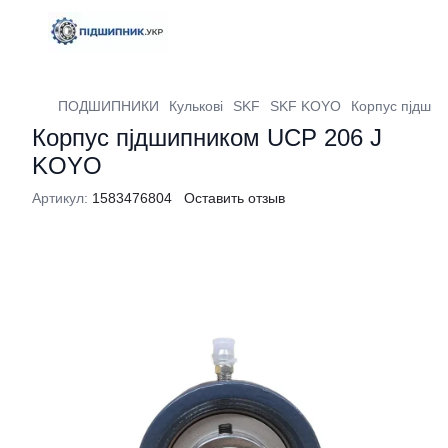
ПОДШИПНИКИ
Кулькові
SKF
SKF KOYO
Корпус пjдши
Корпус пjдшипником UCP 206 J
KOYO
Артикул:
1583476804
Оставить отзыв