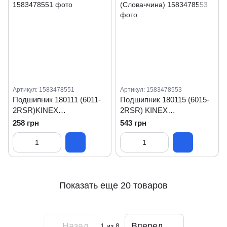
Артикул: 1583478551
Артикул: 1583478553
Подшипник 180111 (6011-
Подшипник 180115 (6015-
2RSR)KINEX
2RSR) KINEX
(Словаччина)
(Словаччина)
258 грн
543 грн
Показать еще 20 товаров
Назад
Вперед
1
из 8