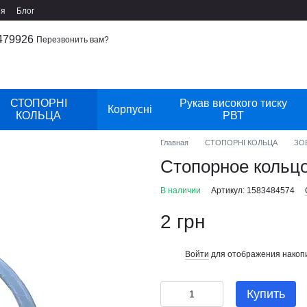
ия
Блог
479926
Перезвонить вам?
СТОПОРНІ
Рукав високого тиску
Корпусні
КОЛЬЦА
РВТ
Главная
СТОПОРНІ КОЛЬЦА
ЗО
Стопорное кольцо
В наличии
Артикул: 1583484574
2 грн
Войти
для отображения накопи
%
Купить