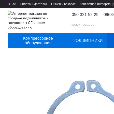
Перейти к основному контенту
О нас
Оплата и доставка
Обмен и возврат
Контактная информац
050-321-52-25
0963
Компрессорное
ПОДШИПНИКИ
оборудование