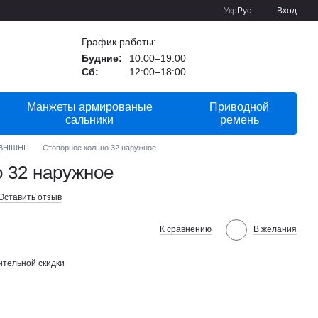
Укр
Рус
Вход
График работы:
Будние:
10:00–19:00
Сб:
12:00–18:00
Манжеты армированые
Приводной
сальники
ремень
ВНІШНІ
Стопорное кольцо 32 наружное
 32 наружное
Оставить отзыв
К сравнению
В желания
тельной скидки