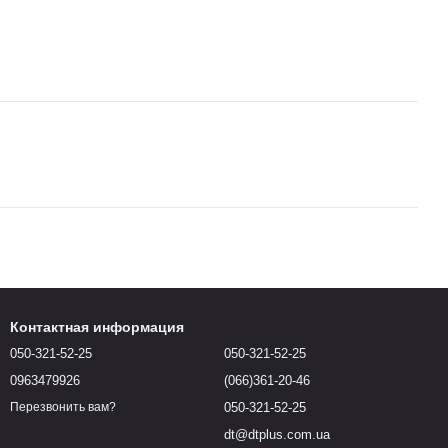
Контактная информация
050-321-52-25
050-321-52-25
0963479926
(066)361-20-46
050-321-52-25
Перезвонить вам?
dt@dtplus.com.ua