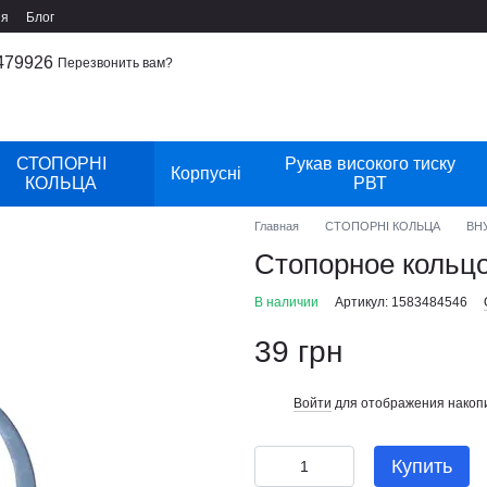
ия
Блог
479926
Перезвонить вам?
СТОПОРНІ
Рукав високого тиску
Корпусні
КОЛЬЦА
РВТ
Главная
СТОПОРНІ КОЛЬЦА
ВН
Стопорное кольцо
В наличии
Артикул: 1583484546
39 грн
Войти
для отображения накопи
%
Купить