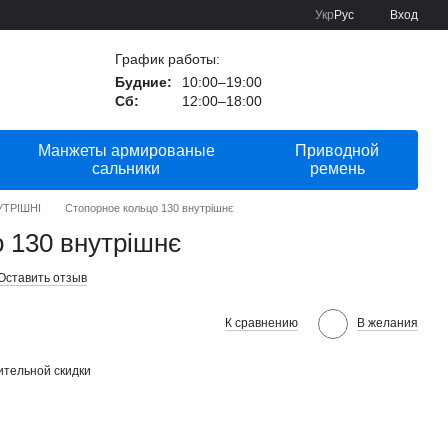
Укр
Рус
Вход
График работы:
Будние:
10:00–19:00
Сб:
12:00–18:00
Манжеты армированые
Приводной
сальники
ремень
УТРІШНІ
Стопорное кольцо 130 внутрішнє
 130 внутрішнє
Оставить отзыв
К сравнению
В желания
тельной скидки