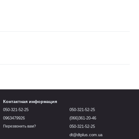
Контактная информация
050-321-52-25
050-321-52-25
0963479926
(066)361-20-46
050-321-52-25
Перезвонить вам?
dt@dtplus.com.ua