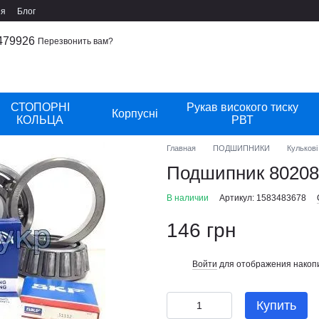
ия
Блог
479926
Перезвонить вам?
СТОПОРНІ
Рукав високого тиску
Корпусні
КОЛЬЦА
РВТ
Главная
ПОДШИПНИКИ
Кулькові
Подшипник 80208
В наличии
Артикул: 1583483678
146 грн
Войти
для отображения накопи
%
Купить