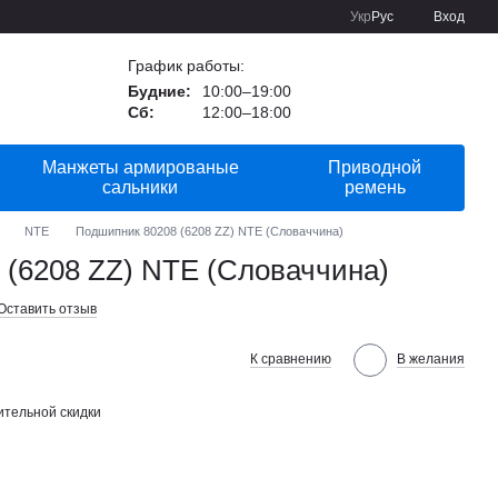
Укр
Рус
Вход
График работы:
Будние:
10:00–19:00
Сб:
12:00–18:00
Манжеты армированые
Приводной
сальники
ремень
NTE
Подшипник 80208 (6208 ZZ) NTE (Словаччина)
 (6208 ZZ) NTE (Словаччина)
Оставить отзыв
К сравнению
В желания
тельной скидки