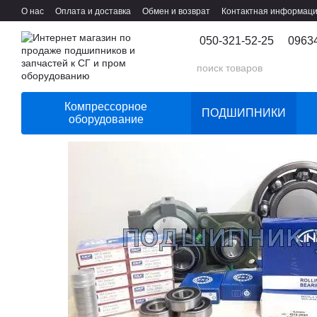
Перейти к основному контенту
О нас
Оплата и доставка
Обмен и возврат
Контактная информац
050-321-52-25
0963
Компрессорное
ПОДШИПНИКИ
оборудование