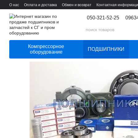
Перейти к основному контенту
О нас
Оплата и доставка
Обмен и возврат
Контактная информац
050-321-52-25
0963
Компрессорное
ПОДШИПНИКИ
оборудование