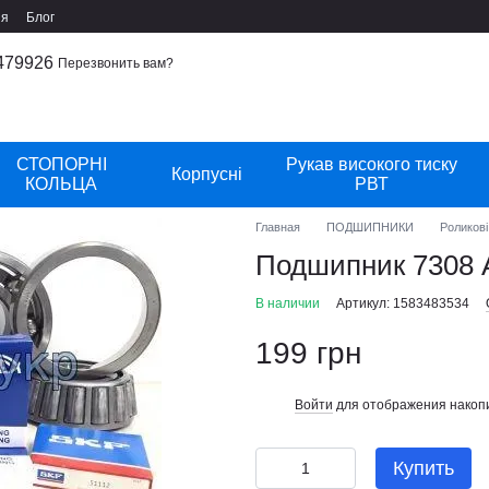
ия
Блог
479926
Перезвонить вам?
СТОПОРНІ
Рукав високого тиску
Корпусні
КОЛЬЦА
РВТ
Главная
ПОДШИПНИКИ
Роликові
Подшипник 7308
В наличии
Артикул: 1583483534
199 грн
Войти
для отображения накопи
%
Купить