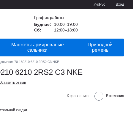
Укр
Рус
Вход
График работы:
Будние:
10:00–19:00
Сб:
12:00–18:00
Манжеты армированые
Приводной
сальники
ремень
ідшипник 70-180210 6210 2RS2 С3 NKE
0210 6210 2RS2 С3 NKE
Оставить отзыв
К сравнению
В желания
тельной скидки