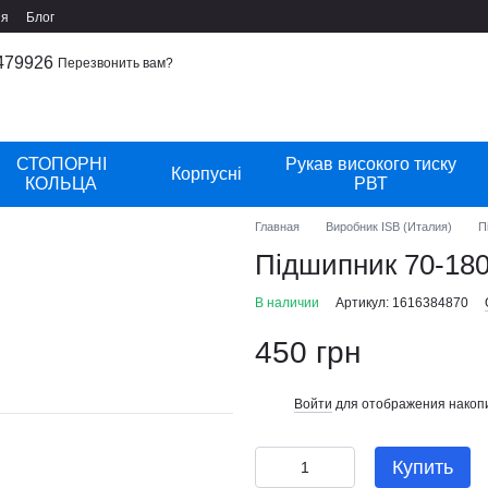
ия
Блог
479926
Перезвонить вам?
СТОПОРНІ
Рукав високого тиску
Корпусні
КОЛЬЦА
РВТ
Главная
Виробник ISB (Италия)
П
Підшипник 70-18
В наличии
Артикул: 1616384870
450 грн
Войти
для отображения накопи
%
Купить