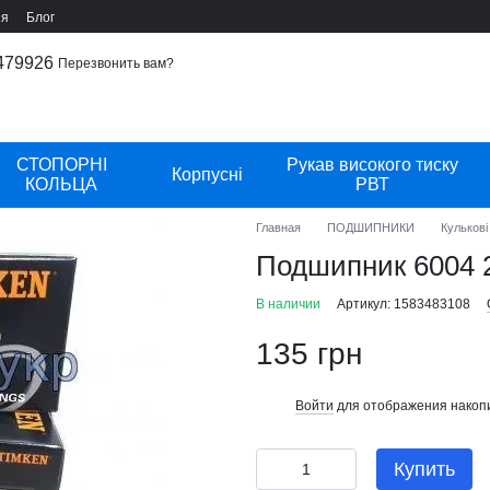
ия
Блог
479926
Перезвонить вам?
СТОПОРНІ
Рукав високого тиску
Корпусні
КОЛЬЦА
РВТ
Главная
ПОДШИПНИКИ
Кулькові
Подшипник 6004
В наличии
Артикул: 1583483108
135 грн
Войти
для отображения накопи
%
Купить