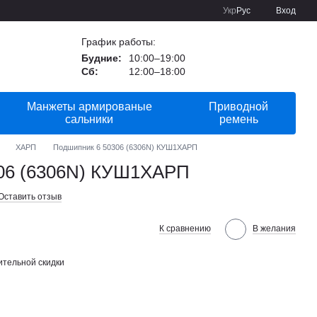
Укр
Рус
Вход
График работы:
Будние:
10:00–19:00
Сб:
12:00–18:00
Манжеты армированые
Приводной
сальники
ремень
ХАРП
Подшипник 6 50306 (6306N) КУШ1ХАРП
06 (6306N) КУШ1ХАРП
Оставить отзыв
К сравнению
В желания
тельной скидки