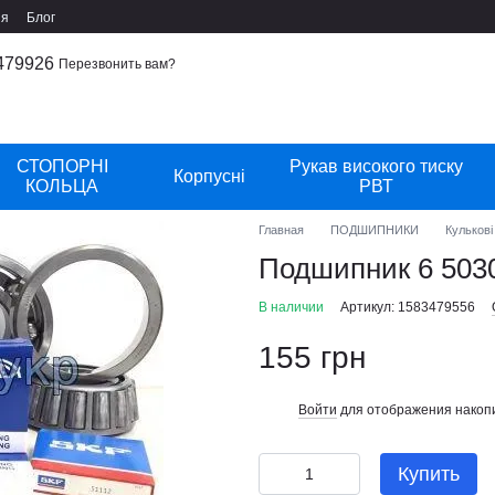
ия
Блог
479926
Перезвонить вам?
СТОПОРНІ
Рукав високого тиску
Корпусні
КОЛЬЦА
РВТ
Главная
ПОДШИПНИКИ
Кулькові
Подшипник 6 503
В наличии
Артикул: 1583479556
155 грн
Войти
для отображения накопи
%
Купить