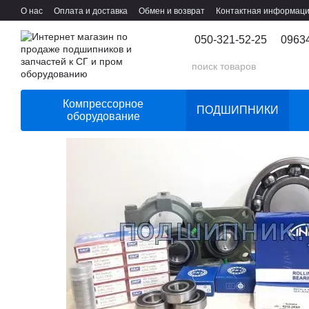
Перейти к основному контенту
О нас
Оплата и доставка
Обмен и возврат
Контактная информац
050-321-52-25
0963
Компрессорное
ПОДШИПНИКИ
оборудование