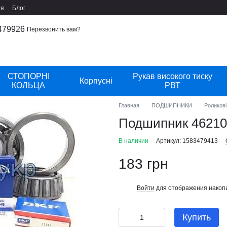
ия
Блог
479926
Перезвонить вам?
СТОПОРНІ
Рукав високого тиску
Корпусні
КОЛЬЦА
РВТ
Главная
ПОДШИПНИКИ
Роликові
Подшипник 46210
В наличии
Артикул: 1583479413
183 грн
Войти
для отображения накопи
%
Купить