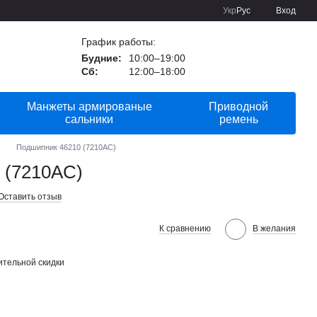
Укр
Рус
Вход
График работы:
Будние:
10:00–19:00
Сб:
12:00–18:00
Манжеты армированые
Приводной
сальники
ремень
Подшипник 46210 (7210AС)
 (7210AС)
Оставить отзыв
К сравнению
В желания
тельной скидки