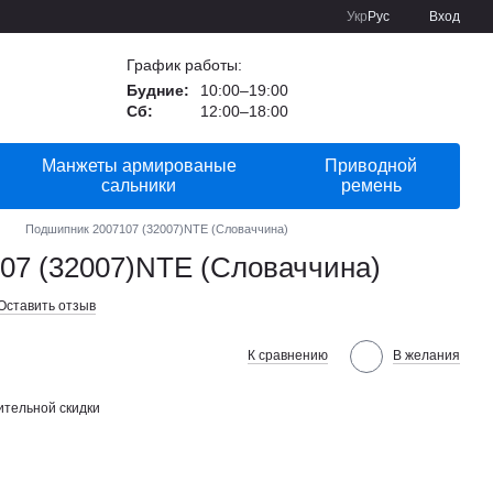
Укр
Рус
Вход
График работы:
Будние:
10:00–19:00
Сб:
12:00–18:00
Манжеты армированые
Приводной
сальники
ремень
Подшипник 2007107 (32007)NTE (Словаччина)
07 (32007)NTE (Словаччина)
Оставить отзыв
К сравнению
В желания
тельной скидки