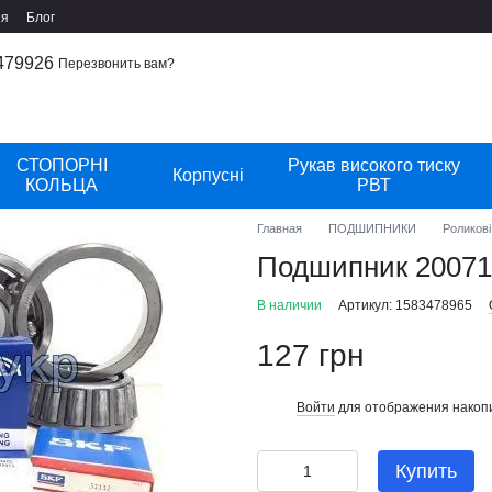
ия
Блог
479926
Перезвонить вам?
СТОПОРНІ
Рукав високого тиску
Корпусні
КОЛЬЦА
РВТ
Главная
ПОДШИПНИКИ
Роликові
Подшипник 20071
В наличии
Артикул: 1583478965
127 грн
Войти
для отображения накопи
%
Купить