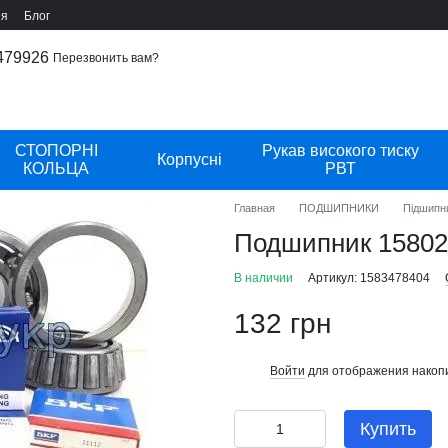
ия
Блог
479926
Перезвонить вам?
СТОПОРНІ
Рукав високого тиску
Корпусні
КОЛЬЦА
РВТ
Главная
ПОДШИПНИКИ
Підшипн
Подшипник 1580
В наличии
Артикул: 1583478404
132 грн
Войти
для отображения накопи
%
Купить