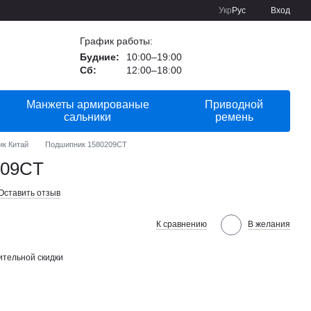
Укр
Рус
Вход
График работы:
Будние:
10:00–19:00
Сб:
12:00–18:00
Манжеты армированые
Приводной
сальники
ремень
ик Китай
Подшипник 1580209CT
209CT
Оставить отзыв
К сравнению
В желания
тельной скидки