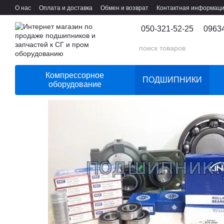
Перейти к основному контенту
О нас
Оплата и доставка
Обмен и возврат
Контактная информац
050-321-52-25
0963
Компрессорное
ПОДШИПНИКИ
оборудование