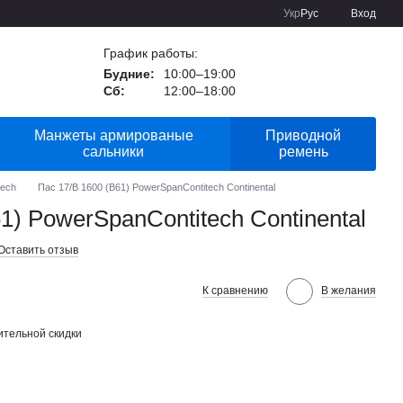
Укр
Рус
Вход
График работы:
Будние:
10:00–19:00
Сб:
12:00–18:00
Манжеты армированые
Приводной
сальники
ремень
tech
Пас 17/B 1600 (B61) PowerSpanContitech Continental
1) PowerSpanContitech Continental
Оставить отзыв
К сравнению
В желания
тельной скидки