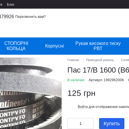
ия
Блог
479926
Перезвонить вам?
СТОПОРНІ
Рукав високого тиску
Корпусні
КОЛЬЦА
РВТ
Главная
Приводной ремень
Conti
Пас 17/B 1600 (B6
В наличии
Артикул: 1992962008
125 грн
Войти
для отображения накопи
%
Купить