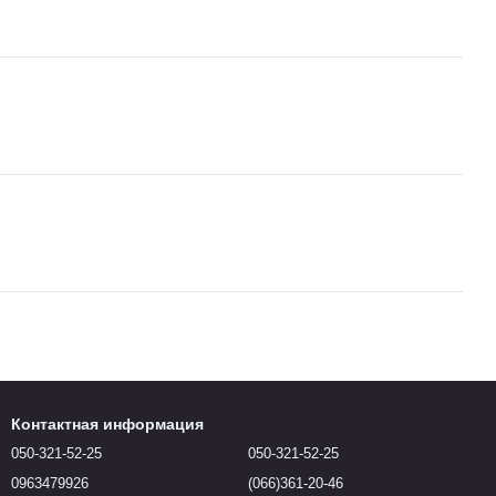
Контактная информация
050-321-52-25
050-321-52-25
0963479926
(066)361-20-46