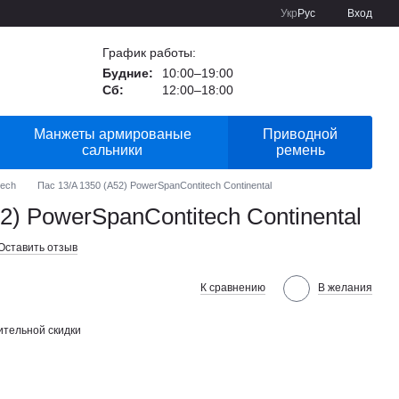
Укр
Рус
Вход
График работы:
Будние:
10:00–19:00
Сб:
12:00–18:00
Манжеты армированые
Приводной
сальники
ремень
tech
Пас 13/A 1350 (A52) PowerSpanContitech Continental
2) PowerSpanContitech Continental
Оставить отзыв
К сравнению
В желания
тельной скидки