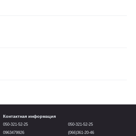
Контактная информация
050-321-52-25
050-321-52-25
0963479926
(066)361-20-46