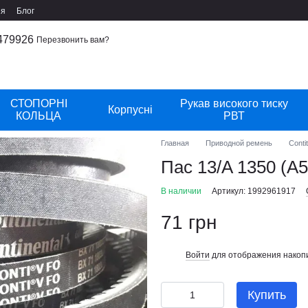
ия
Блог
479926
Перезвонить вам?
СТОПОРНІ
Рукав високого тиску
Корпусні
КОЛЬЦА
РВТ
Главная
Приводной ремень
Conti
Пас 13/A 1350 (A5
В наличии
Артикул: 1992961917
71 грн
Войти
для отображения накопи
%
Купить