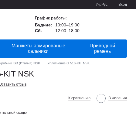
Укр
Рус
Вход
График работы:
Будние:
10:00–19:00
Сб:
12:00–18:00
Манжеты армированые
Приводной
сальники
ремень
иробник ISB (Италия) NSK
Уплотнение G 516-KIT NSK
6-KIT NSK
Оставить отзыв
К сравнению
В желания
тельной скидки