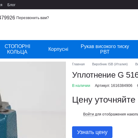
ия
Блог
479926
Перезвонить вам?
СТОПОРНІ
Рукав високого тиску
Корпусні
КОЛЬЦА
РВТ
Главная
Виробник ISB (Италия)
В
Уплотнение G 51
В наличии
Артикул: 1616384906
Цену уточняйте
Войти
для отображения накопи
%
Узнать цену