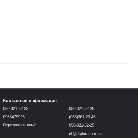
Контактная информация
050-321-52-25
050-321-52-25
0963479926
(066)361-20-46
050-321-52-25
Перезвонить вам?
dt@dtplus.com.ua