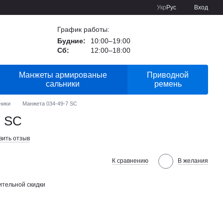
Укр
Рус
Вход
График работы:
Будние:
10:00–19:00
Сб:
12:00–18:00
Манжеты армированые
Приводной
сальники
ремень
ники
Манжета 034-49-7 SC
7 SC
вить отзыв
К сравнению
В желания
тельной скидки