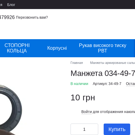
ия
Блог
479926
Перезвонить вам?
СТОПОРНІ
Рукав високого тиску
Корпусні
КОЛЬЦА
РВТ
Главная
Манжеты армированые саль
Манжета 034-49-
В наличии
Артикул: 34-49-7
Оста
10 грн
Войти
для отображения накопи
%
Купить