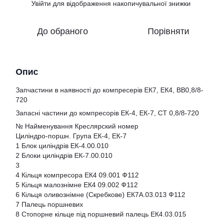
Увійти
для відображення накопичувальної знижки
%
До обраного
Порівняти
Опис
Запчастини в наявності до компресерів ЕК7, ЕК4, ВВ0,8/8-
720
Запасні частини до компресорів ЕК-4, ЕК-7, СТ 0,8/8-720
№ Найменування Креслярский номер
Циліндро-поршн. Група ЕК-4, ЕК-7
1 Блок циліндрів ЕК-4.00.010
2 Блоки циліндрів ЕК-7.00.010
3
4 Кільця компресора ЕК4 09.001 Ф112
5 Кільця малознімне ЕК4 09.002 Ф112
6 Кільця оливознімне (Скребкове) ЕК7А.03.013 Ф112
7 Палець поршневих
8 Стопорне кільце під поршневий палець ЕК4.03.015