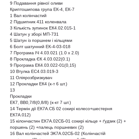
9 Подавання рівної оливи
Криптошипова група ЕК-4, ЕК-7
1 Вал колінчастий
2 Підшипник 411 коленвала
3 Кількість зупинок ЕК4.02.015-1
4 Шатун у зборі МП-731
5 Шатун із поршнем і кільцями
6 Болт шатунний ЕК-4-03-018
7 Програма ІЧ 4.03.021 (1.0 х 2.0)
8 Прокладка ЄК 4.03.022(0.1)
9 Програма ЕК4.03.022-01(0,15)
10 Втулка ЕС4.03.019-3
11 Оліярозбризкувач
12 Прокладки ЕК4 (к-т 6 шт.)
13
Прокладки
ЕК7, ВВ0,7/8(0,8/8) (к-кт 7 шт.)
14 Термін дії ЕК7А.СБ 02 сокирі колесо+шестерня
ЕК7А.012)
15 кілончастин ЕК7А.02СБ-01 сокирі кільце + ґудзик (2) +
поршень (2) +палець поршневих (2)
16 Вал колінчастей ЭК7А.02СБ-02 (Колінчастій