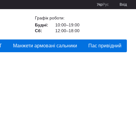
Укр
Рус
Вхід
Графік роботи:
Будні:
10:00–19:00
Сб:
12:00–18:00
Т
Манжети армовані сальники
Пас привідний