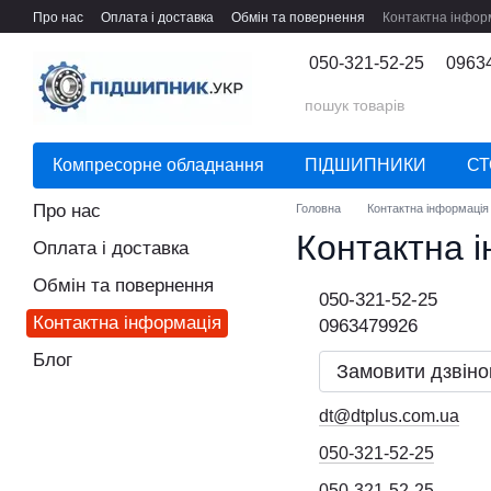
Перейти до основного контенту
Про нас
Оплата і доставка
Обмін та повернення
Контактна інфор
050-321-52-25
0963
Компресорне обладнання
ПІДШИПНИКИ
СТ
Про нас
Головна
Контактна інформація
Контактна 
Оплата і доставка
Обмін та повернення
050-321-52-25
Контактна інформація
0963479926
Блог
Замовити дзвіно
dt@dtplus.com.ua
050-321-52-25
050-321-52-25