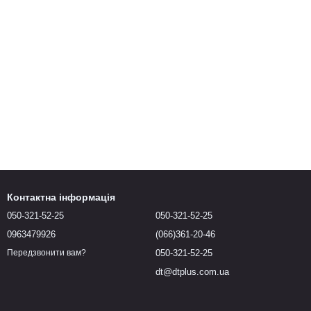
Контактна інформація
050-321-52-25
050-321-52-25
0963479926
(066)361-20-46
050-321-52-25
Передзвонити вам?
dt@dtplus.com.ua