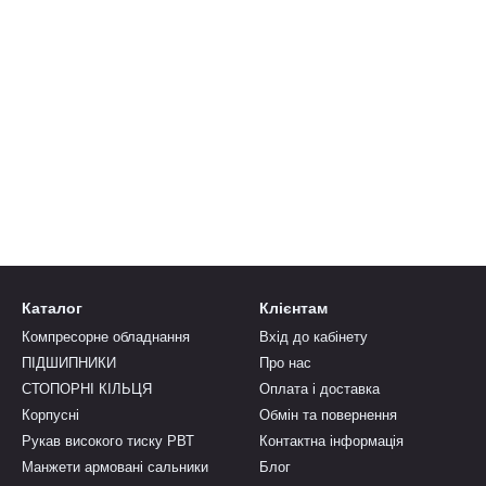
Каталог
Клієнтам
Компресорне обладнання
Вхід до кабінету
ПІДШИПНИКИ
Про нас
СТОПОРНІ КІЛЬЦЯ
Оплата і доставка
Корпусні
Обмін та повернення
Рукав високого тиску РВТ
Контактна інформація
Манжети армовані сальники
Блог