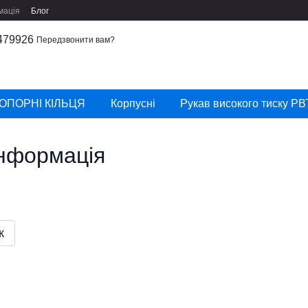
мація
Блог
479926
Передзвонити вам?
ОПОРНІ КІЛЬЦЯ
Корпусні
Рукав високого тиску РВ
інформація
к