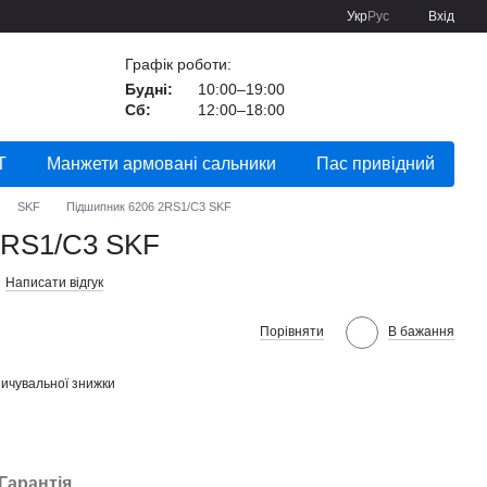
Укр
Рус
Вхід
Графік роботи:
Будні:
10:00–19:00
Сб:
12:00–18:00
Т
Манжети армовані сальники
Пас привідний
SKF
Підшипник 6206 2RS1/C3 SKF
2RS1/C3 SKF
Написати відгук
Порівняти
В бажання
ичувальної знижки
Гарантія