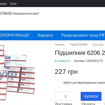
мація
Блог
479926
Передзвонити вам?
ОПОРНІ КІЛЬЦЯ
Корпусні
Рукав високого тиску РВ
Головна
ПІДШИПНИКИ
Кулькові
Підшипник 6206 
В наявності
Артикул: 1583483170
227 грн
Увійти
для відображення накоп
%
Купити
Доставка
Оплата