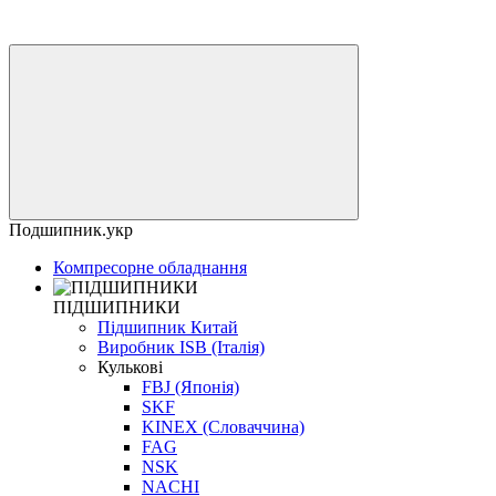
Подшипник.укр
Компресорне обладнання
ПІДШИПНИКИ
Підшипник Китай
Виробник ISB (Італія)
Кулькові
FBJ (Японія)
SKF
KINEX (Словаччина)
FAG
NSK
NACHI