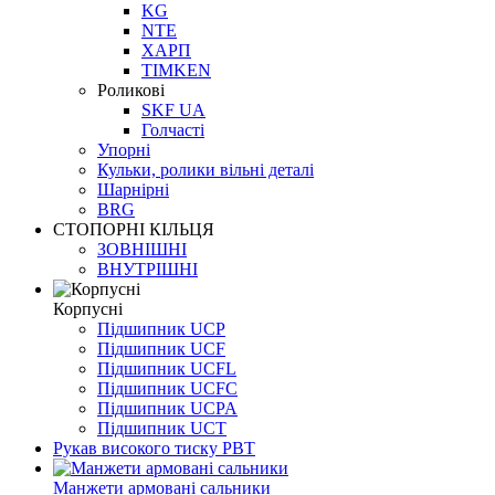
KG
NTE
ХАРП
TIMKEN
Роликові
SKF UA
Голчасті
Упорні
Кульки, ролики вільні деталі
Шарнірні
BRG
СТОПОРНІ КІЛЬЦЯ
ЗОВНІШНІ
ВНУТРІШНІ
Корпусні
Підшипник UCP
Підшипник UCF
Підшипник UCFL
Підшипник UCFC
Підшипник UCPA
Підшипник UCT
Рукав високого тиску РВТ
Манжети армовані сальники