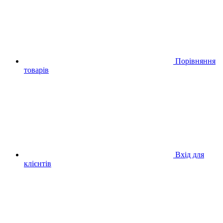
Порівняння
товарів
Вхід для
клієнтів