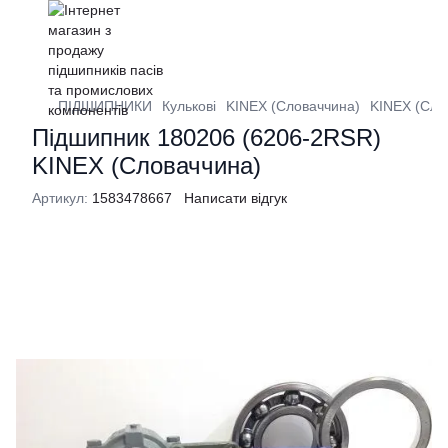
ПІДШИПНИКИ
Кулькові
KINEX (Словаччина)
KINEX (Сло
Підшипник 180206 (6206-2RSR)
KINEX (Словаччина)
Артикул:
1583478667
Написати відгук