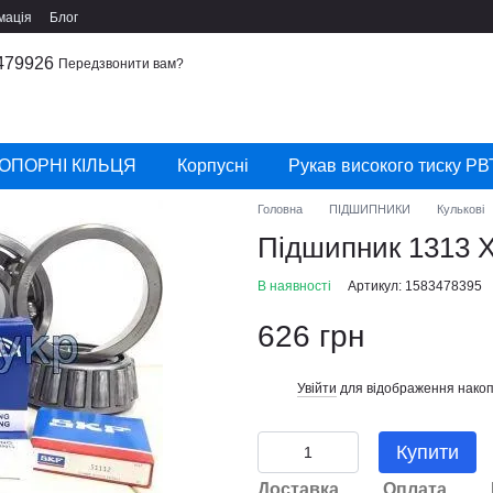
мація
Блог
479926
Передзвонити вам?
ОПОРНІ КІЛЬЦЯ
Корпусні
Рукав високого тиску РВ
Головна
ПІДШИПНИКИ
Кулькові
Підшипник 1313 
В наявності
Артикул: 1583478395
626 грн
Увійти
для відображення накоп
%
Купити
Доставка
Оплата