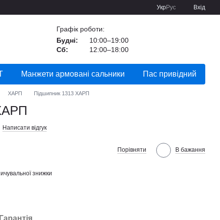
Укр
Рус
Вхід
Графік роботи:
Будні:
10:00–19:00
Сб:
12:00–18:00
Т
Манжети армовані сальники
Пас привідний
ХАРП
Підшипник 1313 ХАРП
ХАРП
Написати відгук
Порівняти
В бажання
ичувальної знижки
Гарантія