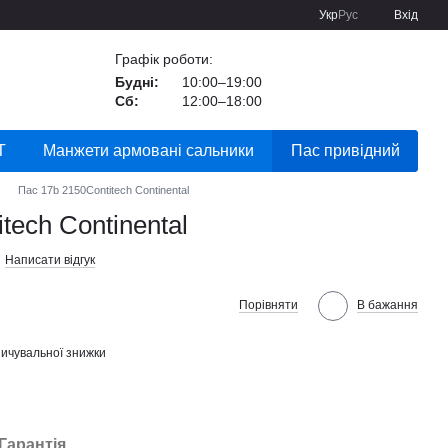
Укр
Рус
Вхід
Графік роботи:
Будні:
10:00–19:00
Сб:
12:00–18:00
Т
Манжети армовані сальники
Пас привідний
Пас 17b 2150Contitech Continental
tech Continental
Написати відгук
Порівняти
В бажання
ичувальної знижки
Гарантія