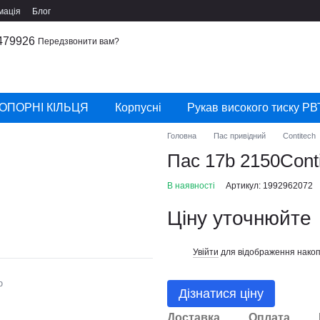
мація
Блог
479926
Передзвонити вам?
ОПОРНІ КІЛЬЦЯ
Корпусні
Рукав високого тиску РВ
Головна
Пас привідний
Contitech
Пас 17b 2150Conti
В наявності
Артикул: 1992962072
Ціну уточнюйте
Увійти
для відображення накоп
%
ю
Дізнатися ціну
Доставка
Оплата