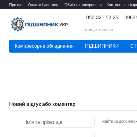
Перейти до основного контенту
Про нас
Оплата і доставка
Обмін та повернення
Контактна інфор
050-321-52-25
0963
Компресорне обладнання
ПІДШИПНИКИ
СТ
Новий відгук або коментар
Увійти за допомого