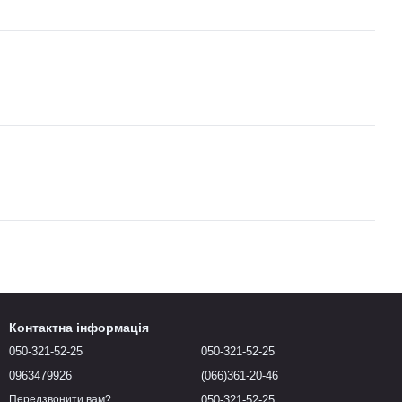
Контактна інформація
050-321-52-25
050-321-52-25
0963479926
(066)361-20-46
050-321-52-25
Передзвонити вам?