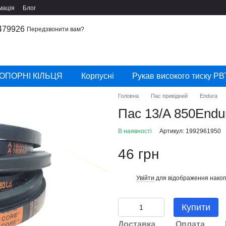
мація
Блог
479926
Передзвонити вам?
ОПОРНІ КІЛЬЦЯ
Корпусні
Рукав високого тиску РВ
Головна
Пас привідний
Endura
Пас 13/A 850Endu
В наявності
Артикул: 1992961950
46 грн
Увійти
для відображення накоп
%
Купити
Доставка
Оплата