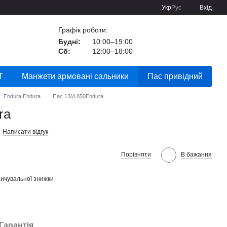
Укр
Рус
Вхід
Графік роботи:
Будні:
10:00–19:00
Сб:
12:00–18:00
Т
Манжети армовані сальники
Пас привідний
Endura Endura
Пас 13/A 850Endura
ra
Написати відгук
Порівняти
В бажання
ичувальної знижки
Гарантія