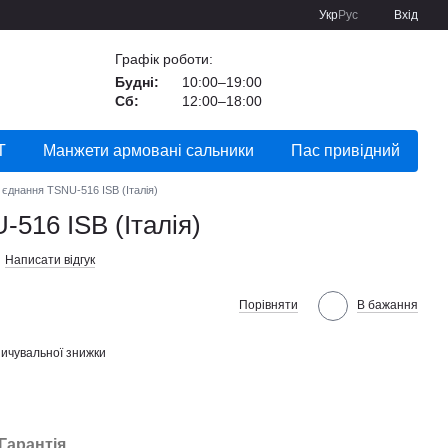
Укр
Рус
Вхід
Графік роботи:
Будні:
10:00–19:00
Сб:
12:00–18:00
Т
Манжети армовані сальники
Пас привідний
 єднання TSNU-516 ISB (Італія)
516 ISB (Італія)
Написати відгук
Порівняти
В бажання
ичувальної знижки
Гарантія