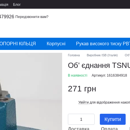
мація
Блог
479926
Передзвонити вам?
ОПОРНІ КІЛЬЦЯ
Корпусні
Рукав високого тиску РВ
Головна
Виробник ISB (Італія)
Об’
Об’ єднання TSNU-
В наявності
Артикул: 1616384918
271 грн
Увійти
для відображення накоп
%
Купити
Доставка
Оплата