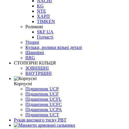
NACHI
KG
NTE
ХАРП
TIMKEN
Роликові
SKF UA
Голчасті
Упорні
Кульки, ролики вільні деталі
Шарнірні
BRG
СТОПОРНІ КІЛЬЦЯ
ЗОВНІШНІ
ВНУТРІШНІ
Корпусні
Підшипник UCP
Підшипник UCF
Підшипник UCFL
Підшипник UCFC
Підшипник UCPA
Підшипник UCT
Рукав високого тиску РВТ