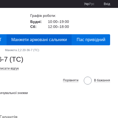
Укр
Рус
Вхід
Графік роботи:
Будні:
10:00–19:00
Сб:
12:00–18:00
Т
Манжети армовані сальники
Пас привідний
Манжета 2,2 20-36-7 (ТС)
6-7 (ТС)
исати відгук
Порівняти
В бажання
ичувальної знижки
Гарантія