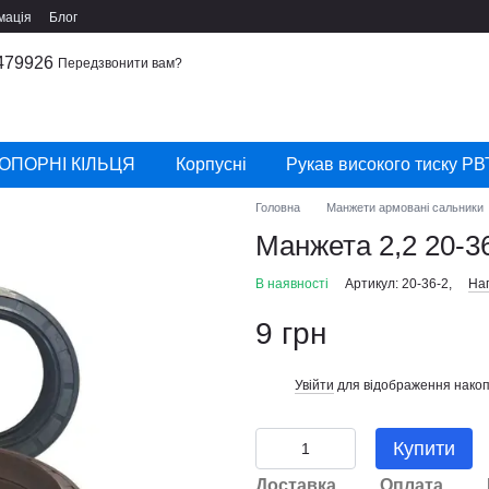
мація
Блог
479926
Передзвонити вам?
ОПОРНІ КІЛЬЦЯ
Корпусні
Рукав високого тиску РВ
Головна
Манжети армовані сальники
Манжета 2,2 20-3
В наявності
Артикул: 20-36-2,
Нап
9 грн
Увійти
для відображення накоп
%
Купити
Доставка
Оплата