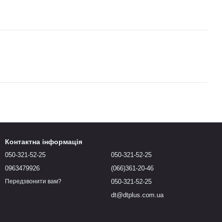
Контактна інформація
050-321-52-25
050-321-52-25
0963479926
(066)361-20-46
050-321-52-25
Передзвонити вам?
dt@dtplus.com.ua