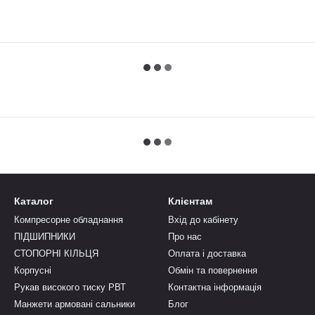
Каталог
Клієнтам
Компресорне обладнання
Вхід до кабінету
ПІДШИПНИКИ
Про нас
СТОПОРНІ КІЛЬЦЯ
Оплата і доставка
Корпусні
Обмін та повернення
Рукав високого тиску РВТ
Контактна інформація
Манжети армовані сальники
Блог