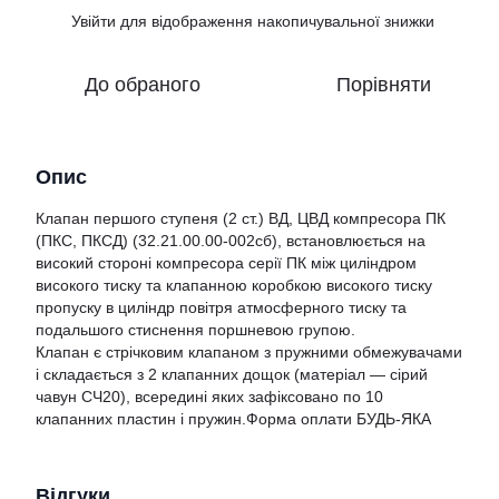
Увійти
для відображення накопичувальної знижки
%
До обраного
Порівняти
Опис
Клапан першого ступеня (2 ст.) ВД, ЦВД компресора ПК
(ПКС, ПКСД) (
32.21.00.00-002сб), встановлюється на
високий стороні компресора серії ПК між циліндром
високого тиску та клапанною коробкою високого тиску
пропуску в циліндр повітря атмосферного тиску та
подальшого стиснення поршневою групою.
Клапан є стрічковим клапаном з пружними обмежувачами
і складається з 2 клапанних дощок (матеріал — сірий
чавун СЧ20), всередині яких зафіксовано по 10
клапанних пластин і пружин.Форма оплати БУДЬ-ЯКА
Відгуки