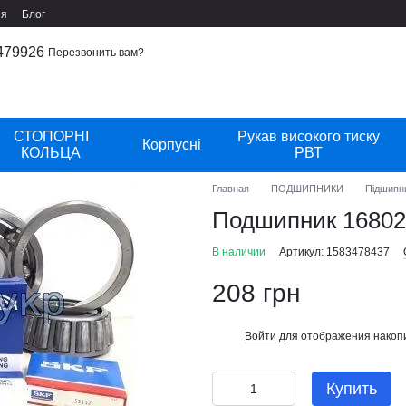
ия
Блог
479926
Перезвонить вам?
СТОПОРНІ
Рукав високого тиску
Корпусні
КОЛЬЦА
РВТ
Главная
ПОДШИПНИКИ
Підшипн
Подшипник 1680
В наличии
Артикул: 1583478437
208 грн
Войти
для отображения накопи
%
Купить