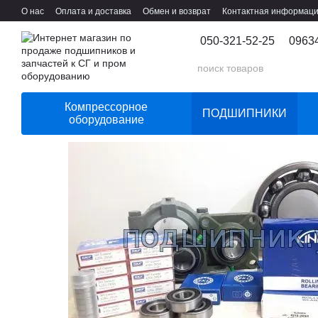
Перейти к основному контенту
О нас
Оплата и доставка
Обмен и возврат
Контактная информац
050-321-52-25
0963
Компрессорное
ПОДШИПНИКИ
оборудование