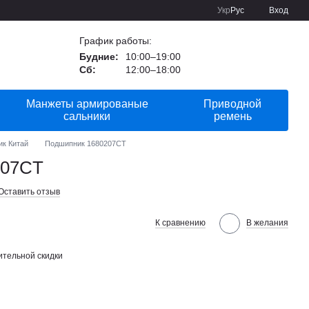
Укр
Рус
Вход
График работы:
Будние:
10:00–19:00
Сб:
12:00–18:00
Манжеты армированые
Приводной
сальники
ремень
ик Китай
Подшипник 1680207CT
207CT
Оставить отзыв
К сравнению
В желания
тельной скидки