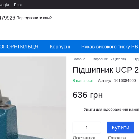
мація
Блог
479926
Передзвонити вам?
ОПОРНІ КІЛЬЦЯ
Корпусні
Рукав високого тиску РВ
Головна
Виробник ISB (Італія)
Під
Підшипник UCP 20
В наявності
Артикул: 1616384900
636 грн
Увійти
для відображення накоп
%
Купити
Доставка
Оплата