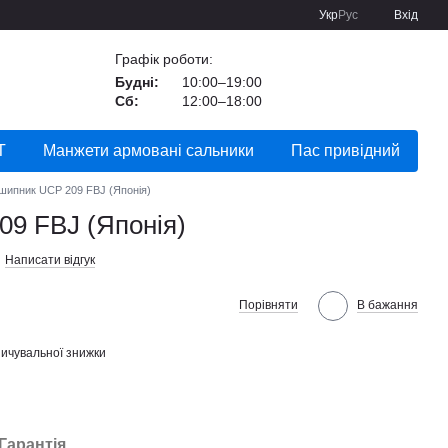
Укр
Рус
Вхід
Графік роботи:
Будні:
10:00–19:00
Сб:
12:00–18:00
Т
Манжети армовані сальники
Пас привідний
шипник UCP 209 FBJ (Японія)
9 FBJ (Японія)
Написати відгук
Порівняти
В бажання
ичувальної знижки
Гарантія