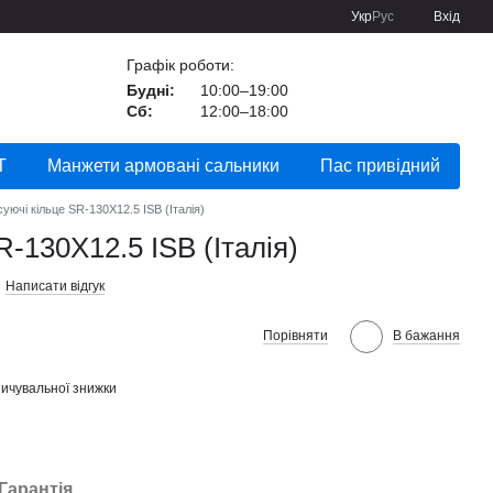
Укр
Рус
Вхід
Графік роботи:
Будні:
10:00–19:00
Сб:
12:00–18:00
Т
Манжети армовані сальники
Пас привідний
суючі кільце SR-130X12.5 ISB (Італія)
R-130X12.5 ISB (Італія)
Написати відгук
Порівняти
В бажання
ичувальної знижки
Гарантія