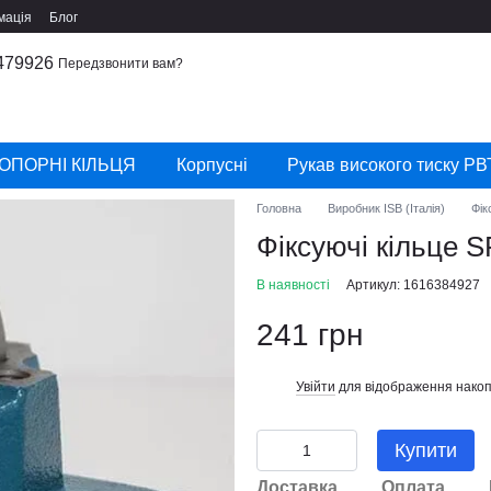
мація
Блог
479926
Передзвонити вам?
ОПОРНІ КІЛЬЦЯ
Корпусні
Рукав високого тиску РВ
Головна
Виробник ISB (Італія)
Фік
Фіксуючі кільце S
В наявності
Артикул: 1616384927
241 грн
Увійти
для відображення накоп
%
Купити
Доставка
Оплата